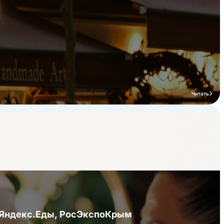
Читать
я Яндекс.Еды, РосЭкспоКрым