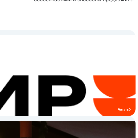
модельный ряд, с которым комфортно
работать. Модельный ряд бренда
включает в себя бойлерные и
инжекторные пароконвектоматы,
тепловое оборудование, линии раздачи,
посудомоечное, холодильное и
нейтральное оборудование.
Читать