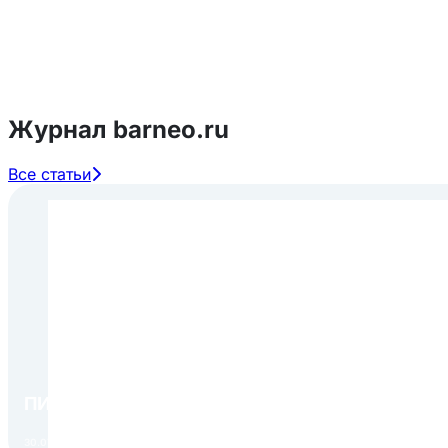
Журнал barneo.ru
Все статьи
ПИР Экспо 2026: открытие регистрации 1 авгу
30.07.2026