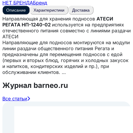
НЕТ БРЕНДА
Бренд
Описание
Характеристики
Доставка
Направляющая для хранения подносов
АТЕСИ
РЕГАТА НП-1240-02
используется на предприятиях
отечественного питания совместно с линиями раздачи
АТЕСИ
Направляющие для подносов монтируются на модули
линии раздачи общественного питания Регата и
предназначены для перемещения подносов с едой
(первых и вторых блюд, горячих и холодных закусок
и напитков, кондитерских изделий и пр.), при
обслуживании клиентов.
Конструкция сварная. Направляющая состоит из двух
Журнал barneo.ru
кронштейнов, которые крепятся к модулю линии
раздачи питания с фасадной стороны, и 4-х труб
диаметром 25 мм. Все элементы выполнены из
Все статьи
пищевой нержавеющей стали AISI304.
Особенности:
— Изготовлена из пищевой нержавеющей стали —
Соединяется с соседними направляющими в единую
линию с помощью специальных элементов, что
обеспечивает беспрепятственное и лёгкое