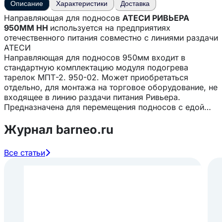
Описание
Характеристики
Доставка
Направляющая для подносов
АТЕСИ РИВЬЕРА
950ММ HH
используется на предприятиях
отечественного питания совместно с линиями раздачи
АТЕСИ
Направляющая для подносов 950мм входит в
стандартную комплектацию модуля подогрева
тарелок МПТ-2. 950-02. Может приобретаться
отдельно, для монтажа на торговое оборудование, не
входящее в линию раздачи питания Ривьера.
Предназначена для перемещения подносов с едой
(первых и вторых блюд, горячих и холодных закусок
и напитков, кондитерских изделий и пр.), при
Журнал barneo.ru
обслуживании клиентов.
Направляющая для подносов размером 950х315 мм,
Все статьи
выполненная из нержавеющей стали AISI430.
Направляющая представляет собой сплошную
поверхность с выпуклыми формовками для
облегчения скольжения подносов. Может
соединяться с направляющими соседних модулей
посредством болтового соединения, формируя
сплошную ровную поверхность.