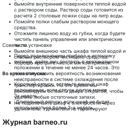
Вымойте внутренние поверхности теплой водой
с раствором соды. Раствор соды готовится из
расчета 2 столовые ложки соды на литр воды.
Помойте полки слабым раствором моющего
средства.
Отожмите лишнюю воду из губки, когда будете
чистить панель управления или электрические
Советы по установке
части.
Вымойте внешнюю часть шкафа теплой водой и
Перед подключением прибора к источнику
слабым раствором чистящего средства.
питания, дайте ему постоять в вертикальном
Хорошо протрите чистой мягкой тряпкой.
положении в течение не менее 24 часов. Это
Во время отпуска:
позволит снизить вероятность возникновения
неисправности в системе охлаждения после
Короткий отпуск: оставьте винный шкаф
транспортировки. На это время мы
включенным, если отпуск длится менее
рекомендуем оставить дверь открытой, чтобы
3х недель.
удалить любые остаточные запахи.
Длительный отпуск: если шкаф не будет
Не подключайте шкаф к электросети через
использоваться более 3-х недель,
удлинитель. Удлинители не гарантируют
вытащите содержимое из шкафа и выключите
необходимую безопасность прибора (например,
его. Помойте и протрите насухо внутреннюю
опасность перегрева). Оборудование не
Журнал barneo.ru
поверхность шкафа. Оставьте дверь шкафа в
должено быть подключено к инвертору и не
слегка приоткрытом состоянии