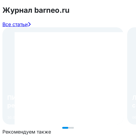
Журнал barneo.ru
Все статьи
ПИР Экспо 2026: открытие
Л
регистрации 1 августа
с
р
30.07.2026
Читать
06
Рекомендуем также