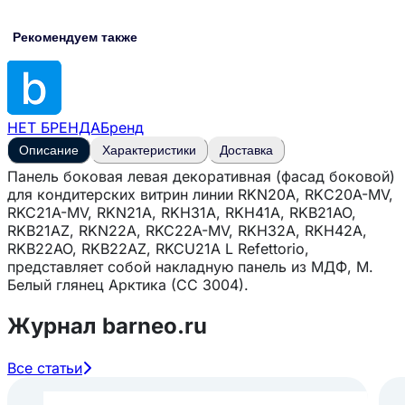
Рекомендуем также
НЕТ БРЕНДА
Бренд
Описание
Характеристики
Доставка
Панель боковая левая декоративная (фасад боковой)
для кондитерских витрин линии RKN20A, RKС20A-MV,
RKC21A-MV, RKN21A, RKH31A, RKH41A, RKB21AO,
RKB21AZ, RKN22A, RKC22A-MV, RKH32A, RKH42A,
RKB22AO, RKB22AZ, RKCU21A L Refettorio,
представляет собой накладную панель из МДФ, М.
Белый глянец Арктика (CC 3004).
Журнал barneo.ru
Все статьи