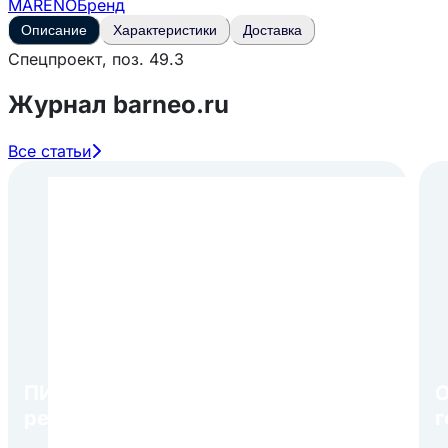
MARENO
Бренд
Описание
Характеристики
Доставка
Спецпроект, поз. 49.3
Журнал barneo.ru
Все статьи
ПИР Экспо 2026: открытие
О
регистрации 1 августа
г
в