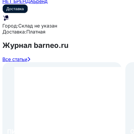
НЕТ БРЕНДА
Бренд
Доставка
Город:
Склад не указан
Доставка:
Платная
Журнал barneo.ru
Все статьи
ПИР Экспо 2026: открытие
О