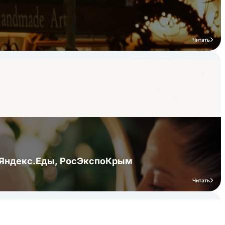
Читать
я Яндекс.Еды, РосЭкспоКрым
Читать