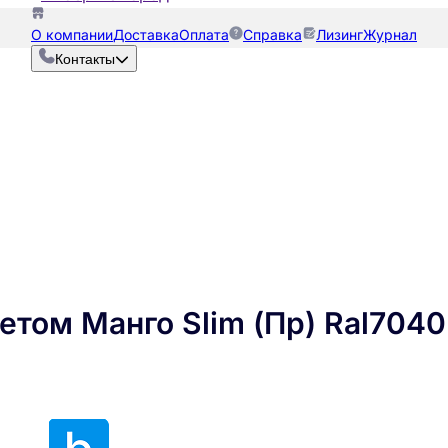
О компании
Доставка
Оплата
Справка
Лизинг
Журнал
Контакты
етом Манго Slim (Пр) Ral704