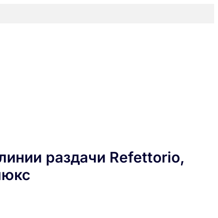
инии раздачи Refettorio,
люкс