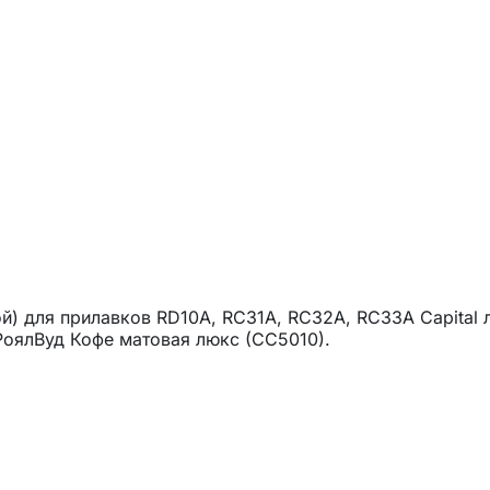
) для прилавков RD10A, RC31A, RC32A, RC33A Capital ли
РоялВуд Кофе матовая люкс (CC5010).