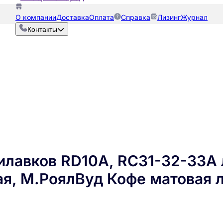
О компании
Доставка
Оплата
Справка
Лизинг
Журнал
Контакты
лавков RD10A, RC31-32-33A л
ая, М.РоялВуд Кофе матовая 