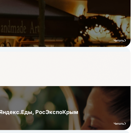
Читать
я Яндекс.Еды, РосЭкспоКрым
Читать