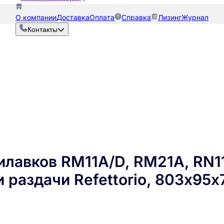
О компании
Доставка
Оплата
Справка
Лизинг
Журнал
Контакты
илавков RM11A/D, RM21A, RN11
 раздачи Refettorio, 803х95