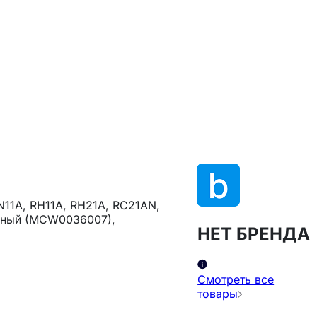
N11A, RН11A, RH21A, RC21AN,
леный (MCW0036007),
НЕТ БРЕНДА
Смотреть все
товары