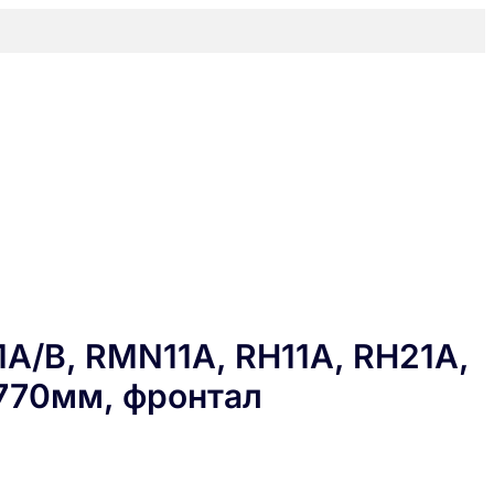
A/B, RMN11A, RН11A, RH21A,
х770мм, фронтал