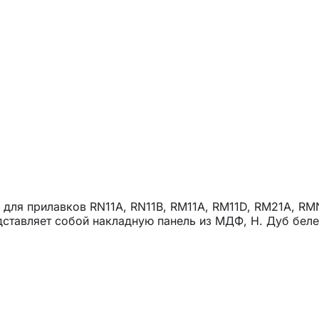
 для прилавков RN11A, RN11B, RM11A, RM11D, RM21A, RM
представляет собой накладную панель из МДФ, Н. Дуб бе