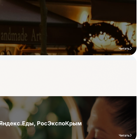
Читать
я Яндекс.Еды, РосЭкспоКрым
Читать