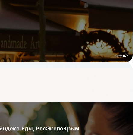
Читать
я Яндекс.Еды, РосЭкспоКрым