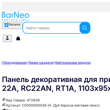
Каталог
Оборудование
Линии раздачи
Нейтральные модули
Панель декоративная для п
22A, RC22AN, RT1A, 1103х95
Код товара: 472608
Артикул: С0000009439 (Н. Дуб бирюза матовая люкс)