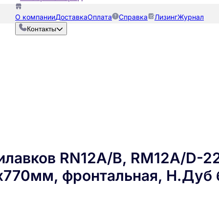
О компании
Доставка
Оплата
Справка
Лизинг
Журнал
Контакты
рилавков RN12A/B, RM12A/D-
х770мм, фронтальная, Н.Дуб 