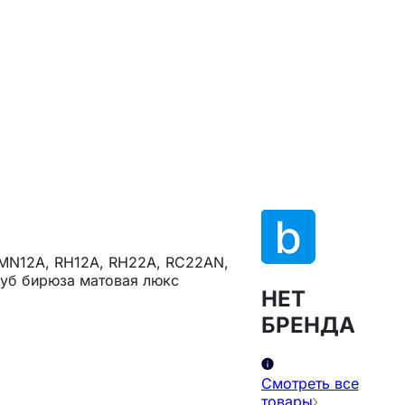
RMN12A, RH12A, RH22A, RC22AN,
 Дуб бирюза матовая люкс
НЕТ
БРЕНДА
Смотреть все
товары