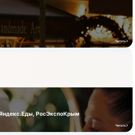
Читать
я Яндекс.Еды, РосЭкспоКрым
Читать