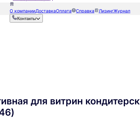
О компании
Доставка
Оплата
Справка
Лизинг
Журнал
Контакты
вная для витрин кондитерских
46)