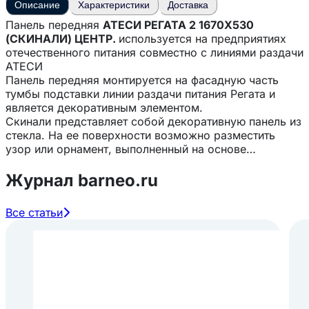
Описание
Характеристики
Доставка
Панель передняя
АТЕСИ РЕГАТА 2 1670Х530
(СКИНАЛИ) ЦЕНТР.
используется на предприятиях
отечественного питания совместно с линиями раздачи
АТЕСИ
Панель передняя монтируется на фасадную часть
тумбы подставки линии раздачи питания Регата и
является декоративным элементом.
Скинали представляет собой декоративную панель из
стекла. На ее поверхности возможно разместить
узор или орнамент, выполненный на основе
специальной технологии. Монтаж осуществляется при
помощи специального комплекта поддержки, не
Журнал barneo.ru
требуя дополнительного сверления.
Особенности:
Все статьи
— Высокий уровень влагостойкости, материал
проявляет инертность при регулярном контакте с
водой — Обладает пожаробезопасностью по
сравнению с другими видами отделки — Большой
срок эксплуатации за счет высокого процента
прочности, период использования скинали доходит
до 80 лет — Широкий ассортимент дизайна,