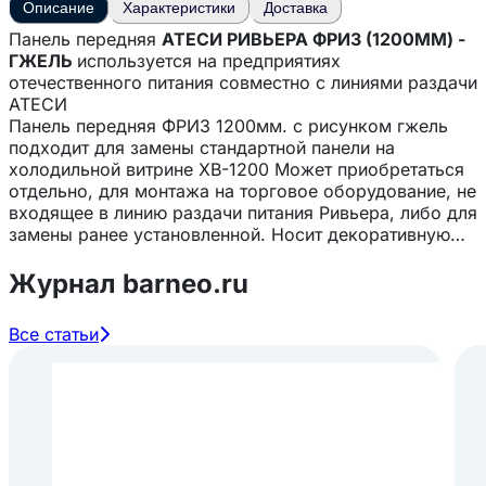
Описание
Характеристики
Доставка
Панель передняя
АТЕСИ РИВЬЕРА ФРИЗ (1200ММ) -
ГЖЕЛЬ
используется на предприятиях
отечественного питания совместно с линиями раздачи
АТЕСИ
Панель передняя ФРИЗ 1200мм. с рисунком гжель
подходит для замены стандартной панели на
холодильной витрине ХВ-1200 Может приобретаться
отдельно, для монтажа на торговое оборудование, не
входящее в линию раздачи питания Ривьера, либо для
замены ранее установленной. Носит декоративную
функцию и позволяет создать привлекательный
узнаваемый стиль линии раздачи питания.
Журнал barneo.ru
Панель является модульным изделием, состоящая из
нескольких слоев материала. Нижний слой
Все статьи
стабилизирует панели, не позволяя деформироваться.
Средний слой обеспечивает устойчивость к ударам и
нагрузкам. Декоративный слой содержит принт с
нанесенным на него рисунком и защищен финальным
покрытием.
Особенности:
— Придает линии раздачи уникальный и