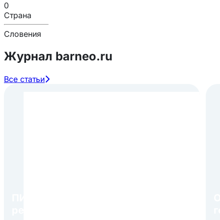
0
Страна
Словения
Журнал barneo.ru
Все статьи
ПИР Экспо 2026: открытие
О
регистрации 1 августа
г