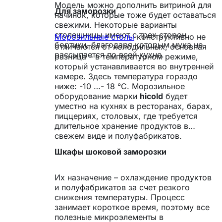
Модель можно дополнить витриной для
Для заморозки
начинок, которые тоже будет оставаться
свежими. Некоторые варианты
столешницы имеют с трех сторон
Морозильные столы
конструктивно не
бортики, благодаря которым мука не
отличаются от холодильных, основная
рассыпается по всей кухне.
разница – в температурном режиме,
который устанавливается во внутренней
камере. Здесь температура гораздо
ниже: -10 …- 18 °С. Морозильное
оборудование марки
hicold
будет
уместно на кухнях в ресторанах, барах,
пиццериях, столовых, где требуется
длительное хранение продуктов в
свежем виде и полуфабрикатов.
Шкафы шоковой заморозки
Их назначение – охлаждение продуктов
и полуфабрикатов за счет резкого
снижения температуры. Процесс
занимает короткое время, поэтому все
полезные микроэлементы в