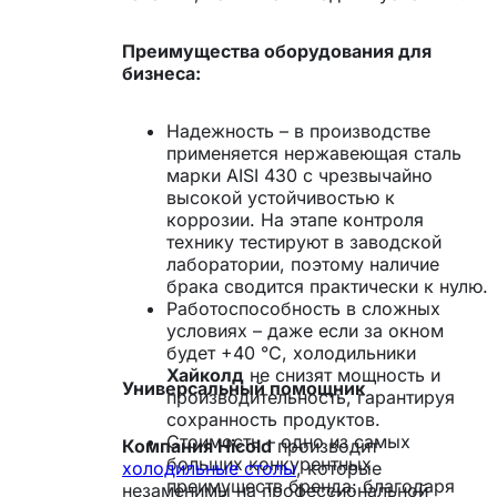
Преимущества оборудования для
бизнеса:
Надежность – в производстве
применяется нержавеющая сталь
марки AISI 430 с чрезвычайно
высокой устойчивостью к
коррозии. На этапе контроля
технику тестируют в заводской
лаборатории, поэтому наличие
брака сводится практически к нулю.
Работоспособность в сложных
условиях – даже если за окном
будет +40 °С, холодильники
Хайколд
не снизят мощность и
Универсальный помощник
производительность, гарантируя
сохранность продуктов.
Стоимость – одно из самых
Компания Hicold
производит
больших конкурентных
холодильные столы
, которые
преимуществ бренда: благодаря
незаменимы на профессиональной