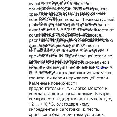
российской сборке, нет
кухне. Конструктивно модель
необходимости оплачивать
объединяет холодильную камеру, где
транспортировку и таможенные
хранятся продукты, и рабочую
расходы.
поверхность для повара. Температурный
Высокая ремонтопригодность – за
режим внутри камеры варьируется в
счет того, что производство
диапазоне -2 … +10 °С. В зависимости от
находится в России, все
комплектации модели оснащаются
комплектующие к оборудованию
распашными дверцами с возможностью
находятся в наличии и
фиксации, ящиками, дополняются
Для пиццы
доставляются дистрибьюторам в
витринами. За счет того, что корпус
кратчайшие сроки.
производится из нержавеющей стали по
цельнозаливной методике,
Для приготовления профессиональной
обеспечивается высокая герметичность
пиццы используют специальный
стол
.
конструкции.
Столешницу изготавливают из мрамора,
гранита, пищевой нержавеющей стали.
Каменные поверхности
предпочтительны, т.к. легко моются и
всегда остаются прохладными. Внутри
компрессор поддерживает температуру
+2 … +10 °С, благодаря чему
ингредиенты и заготовки из теста
хранятся в благоприятных условиях.