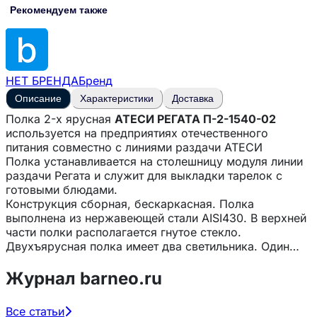
Рекомендуем также
НЕТ БРЕНДА
Бренд
Описание
Характеристики
Доставка
Полка 2-х ярусная
АТЕСИ РЕГАТА П-2-1540-02
используется на предприятиях отечественного
питания совместно с линиями раздачи АТЕСИ
Полка устанавливается на столешницу модуля линии
раздачи Регата и служит для выкладки тарелок с
готовыми блюдами.
Конструкция сборная, бескаркасная. Полка
выполнена из нержавеющей стали AISI430. В верхней
части полки располагается гнутое стекло.
Двухъярусная полка имеет два светильника. Один
освещает столешницу, другой – среднюю полку.
Двухъярусная полка имеет защитное стекло,
Журнал barneo.ru
предотвращающее попадание грязи на продукты.
Особенности:
Все статьи
— Изготовлена из пищевой нержавеющей стали —