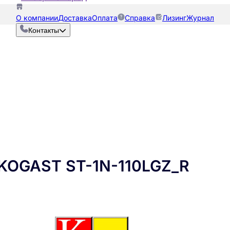
О компании
Доставка
Оплата
Справка
Лизинг
Журнал
Контакты
OGAST ST-1N-110LGZ_R