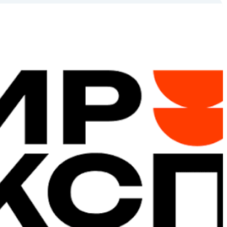
установки для
экономии полезной
площади.