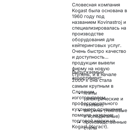
Словесная компания
Kogast была основана в
1960 году под
названием Kovinastroj и
специализировалась на
производстве
оборудования для
кейтеринговых услуг.
Очень быстро качество
и доступность
продукции вывели
фирму на новую
Выпускаемый
ступень, и в начале
ассортимент:
2000-х она стала
самым крупным в
Словении
плиты
изготовителем
(электрические и
профессионального
газовые)
кухонного оснащения,
витрины (тепловые
поменяв название
и холодильные)
торговой марки на
производственные
Kogast (Когаст).
столы