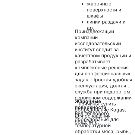
жарочные
поверхности и
шкафы
линии раздачи и
др.
Принадлежащий
компании
исследовательский
институт следит за
качеством продукции и
разрабатывает
комплексные решения
для профессиональных
задач. Простая удобная
эксплуатация, долгая
служба при недорогом
сервисном содержании
Жарочные
– причины купить
поверхности
оборудование Kogast
Вид теплового
для оснащения
оборудования для
общепита.
температурной
обработки мяса, рыбы,