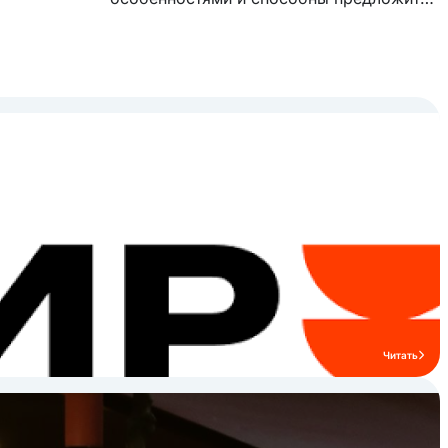
модельный ряд, с которым комфортно
работать. Модельный ряд бренда
включает в себя бойлерные и
инжекторные пароконвектоматы,
тепловое оборудование, линии раздачи,
посудомоечное, холодильное и
нейтральное оборудование.
Читать