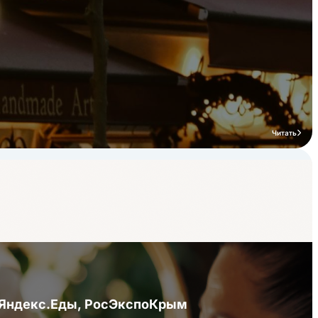
Читать
я Яндекс.Еды, РосЭкспоКрым