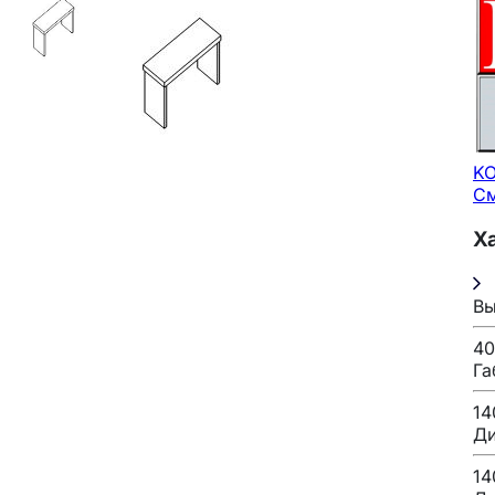
K
См
Х
Вы
40
Га
14
Ди
14