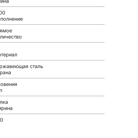
ина
00
полнение
ямое
личество
териал
ржавеющая сталь
рана
овения
п
лка
ирина
0