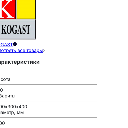
OGAST
отреть все товары
арактеристики
сота
0
бариты
00х300х400
аметр, мм
00