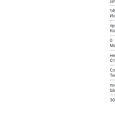
Дл
14
Ис
пр
Ко
0
Ма
не
Ст
Сл
Ти
по
Ш
30