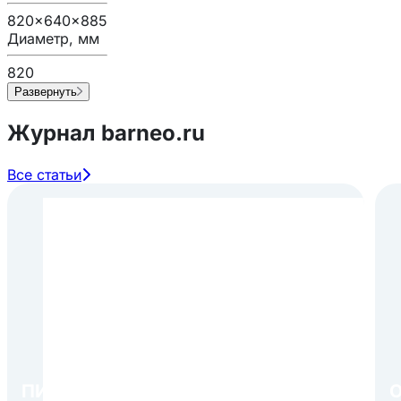
820x640x885
Диаметр, мм
820
Развернуть
Журнал barneo.ru
Все статьи
ПИР Экспо 2026: открытие
О