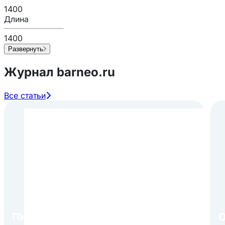
1400
Длина
1400
Развернуть
Журнал barneo.ru
Все статьи
ПИР Экспо 2026: открытие
О