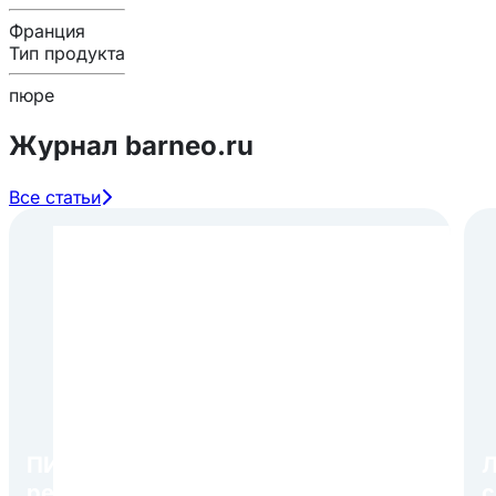
Франция
Тип продукта
пюре
Журнал barneo.ru
Все статьи
ПИР Экспо 2026: открытие
Л
регистрации 1 августа
с