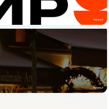
столовых и пищевых производств
любого масштаба. Ознакомьтесь с
ассортиментом бренда KAYMAN и
подберите профессиональные решения
для вашей кухни HoReCa.
Читать
Читать