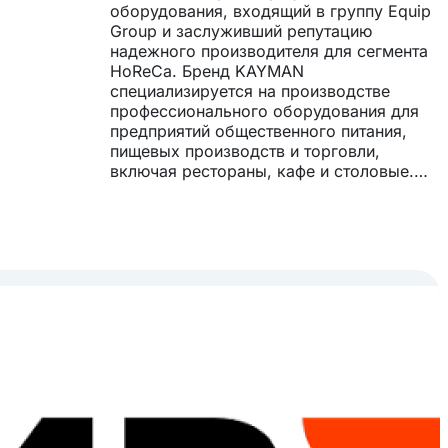
оборудования, входящий в группу Equip
Group и заслуживший репутацию
надежного производителя для сегмента
HoReCa. Бренд KAYMAN
специализируется на производстве
профессионального оборудования для
предприятий общественного питания,
пищевых производств и торговли,
включая рестораны, кафе и столовые.
Ассортимент включает нейтральное,
холодильное, тепловое, посудомоечное
и вентиляционное оборудование,
разработанное с учетом интенсивной
эксплуатации и потребностей
современных кухонь. Продукция
ценится за прочность, долговечность и
продуманный функциональный дизайн.
Профессиональное оборудование
KAYMAN выбирают заведения HoReCa,
которым важны надежность, стабильное
качество и отечественная сборка. Бренд
подходит для ресторанов, кафе,