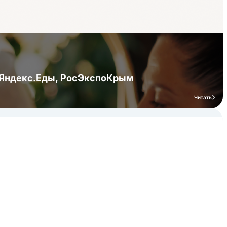
я Яндекс.Еды, РосЭкспоКрым
Читать
мероприятий