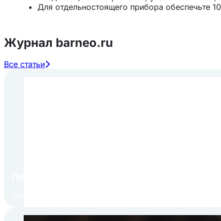
Для отдельностоящего прибора обеспечьте 10
что позволяет экономить энергию, благодаря
конденсатора. Даже для встроенных моделей
шкафа и сверху, чтобы обеспечить подходящий
Журнал barneo.ru
чтобы вентиляционное отверстие в передней 
Все статьи
ПИР Экспо 2026: открытие регистрации 1 авгу
30.07.2026