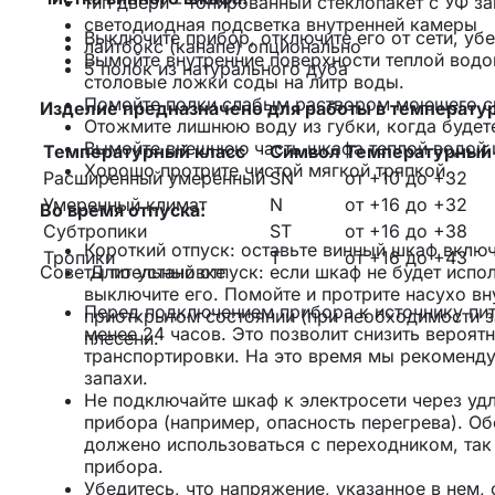
тип двери - тонированный стеклопакет с УФ з
светодиодная подсветка внутренней камеры
Выключите прибор, отключите его от сети, уб
лайтбокс (канапе) опционально
Вымойте внутренние поверхности теплой водой
5 полок из натурального дуба
столовые ложки соды на литр воды.
Помойте полки слабым раствором моющего с
Изделие предназначено для работы в температур
Отожмите лишнюю воду из губки, когда будете
Вымойте внешнюю часть шкафа теплой водой 
Температурный класс
Символ
Температурный 
Хорошо протрите чистой мягкой тряпкой.
Расширенный умеренный
SN
от +10 до +32
Умеренный климат
N
от +16 до +32
Во время отпуска:
Субтропики
ST
от +16 до +38
Короткий отпуск: оставьте винный шкаф включ
Тропики
T
от +16 до +43
Советы по установке
Длительный отпуск: если шкаф не будет испо
выключите его. Помойте и протрите насухо в
Перед подключением прибора к источнику пита
приоткрытом состоянии (при необходимости за
менее 24 часов. Это позволит снизить вероят
плесени.
транспортировки. На это время мы рекоменду
запахи.
Не подключайте шкаф к электросети через уд
прибора (например, опасность перегрева). О
должено использоваться с переходником, так
прибора.
Убедитесь, что напряжение, указанное в нем,