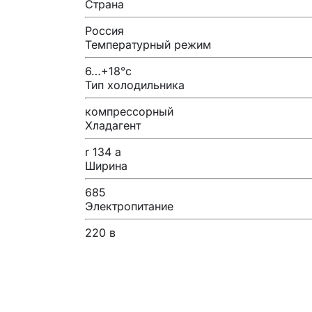
Страна
Россия
Температурный режим
6…+18°с
Тип холодильника
компрессорный
Хладагент
r 134 a
Ширина
685
Электропитание
220 в