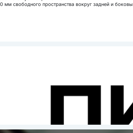
0 мм свободного пространства вокруг задней и боковы
 правильной циркуляции воздуха для охлаждения компр
 необходимо сохранить 5 мм пространства с каждой ст
 доступ для обслуживания и вентиляции. Позаботьтесь
части прибора не было закрыто или заблокировано.
ста