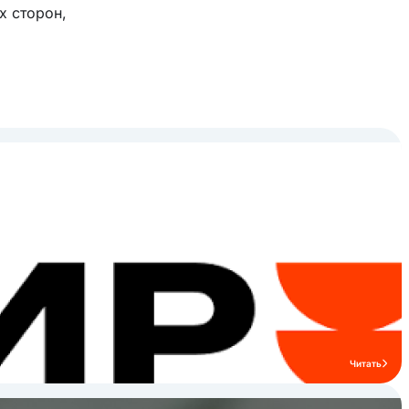
х сторон,
ессора и
ороны
 о том,
Читать