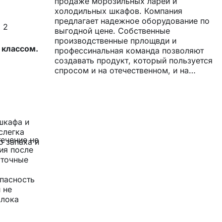
продаже морозильных ларей и
холодильных шкафов. Компания
предлагает надежное оборудование по
 2
выгодной цене. Собственные
производственные прлощвди и
 классом.
профессинальная команда позволяют
создавать продукт, который пользуется
спросом и на отечественном, и на
зарубежном рынке. *** Компания имеет
патенты на ряд собственных разработок
в области производства морозильного
оборудования, постоянно развивает
производство и пополняет модельный
шкафа и
ряд.
слегка
течение не
о запаха и
ия после
аточные
опасность
 не
блока