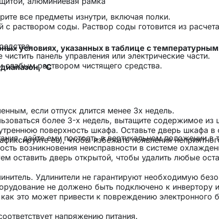
ащитой, алюминиевая рамка
ерите все предметы изнутри, включая полки.
 с раствором соды. Раствор соды готовится из расчета
редства.
ных условиях, указанных в таблице с температурным
 чистить панель управления или электрические части.
и слабым раствором чистящего средства.
диапазон, °C
енным, если отпуск длится менее 3х недель.
льзоваться более 3-х недель, вытащите содержимое из 
нутреннюю поверхность шкафа. Оставьте дверь шкафа в 
ния, дайте ему постоять в вертикальном положении в 
фиксируйте ее), чтобы избежать появления неприятног
ность возникновения неисправности в системе охлажден
ем оставить дверь открытой, чтобы удалить любые ост
линитель. Удлинители не гарантируют необходимую без
борудование не должено быть подключено к инвертору и
 как это может привести к повреждению электронного 
 соответствует напряжению питания.