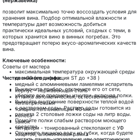
(нержавейка)
позволит максимально точно воссоздать условия для
хранения вина. Подбор оптимальной влажности и
температуры дает возможность добиться
практически идеальных условий, сходных с теми, в
которых хранится вино в винных погребах. Это
предотвращает потерю вкусо-ароматических качеств
вина.
Ключевые особенности:
Советы от мастера
максимальная температура окружающей среды
Чистка винного шкафа:
до +30 (модификация ST до +38 )
медный с алюминиевыми ламелями испаритель
Выключите прибор, отключите его от сети,
корпус - нержавеющая сталь
уберите все предметы изнутри, включая полки.
оттайка автоматическая, естественныеми
Вымойте внутренние поверхности теплой водой
теплопритоками
с раствором соды. Раствор соды готовится из
толщина теплоизоляции 40 мм
расчета 2 столовые ложки соды на литр воды.
колеса
Помойте полки слабым раствором моющего
замок
средства.
тип двери - тонированный стеклопакет с УФ
Отожмите лишнюю воду из губки, когда будете
защитой, алюминиевая рамка
чистить панель управления или электрические