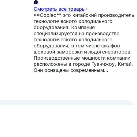
Смотреть все товары
**Cooleq** это китайский производитель
технологического холодильного
оборудования. Компания
специализируется на производстве
технологического холодильного
оборудования, в том числе шкафов
шоковой заморозки и льдогенераторов.
Производственные мощности компании
расположены в городе Гуанчжоу, Китай.
Они оснащены современным
оборудованием европейских фирм, что
гарантирует высочайшее качество
выпускаемой продукции. В выпускаемом
Cooleq оборудовании используются
блоки управления и компрессоры от
лидеров мирового рынка. Продукция
Cooleq представлена в более чем 100
странах мира. Шкафы шоковой
заморозки Cooleq используются в
пищевой промышленности, ресторанах,