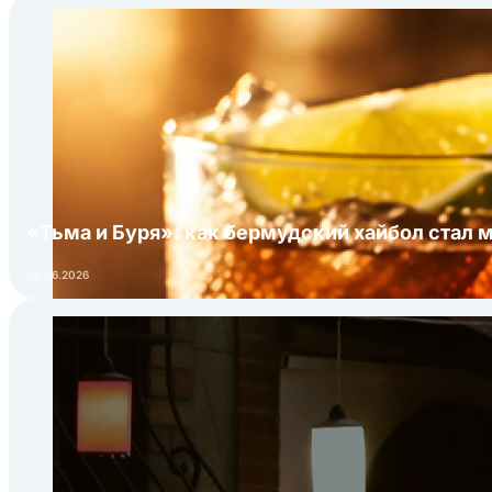
«Тьма и Буря»: как бермудский хайбол стал 
09.06.2026