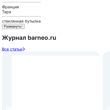
Франция
Тара
стеклянная бутылка
Развернуть
Журнал barneo.ru
Все статьи
ПИР Экспо 2026: открытие
Л