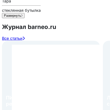
Тара
стеклянная бутылка
Развернуть
Журнал barneo.ru
Все статьи
ПИР Экспо 2026: открытие
Л
регистрации 1 августа
с
р