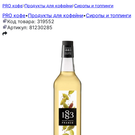
PRO кофе
Продукты для кофейни
Сиропы и топпинги
PRO кофе
•
Продукты для кофейни
•
Сиропы и топпинги
Код товара: 319552
Артикул: 81230285