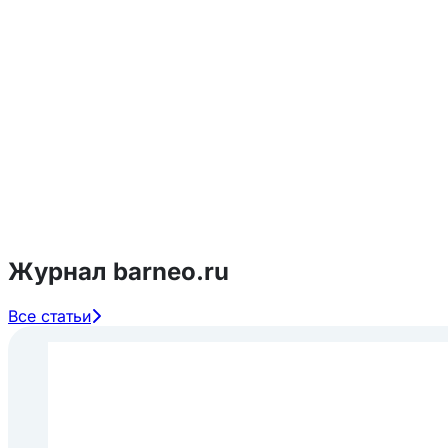
Цвет:
темно-желтый
Аромат:
абрикос
Срок годности: 36 месяцев
Журнал barneo.ru
Все статьи