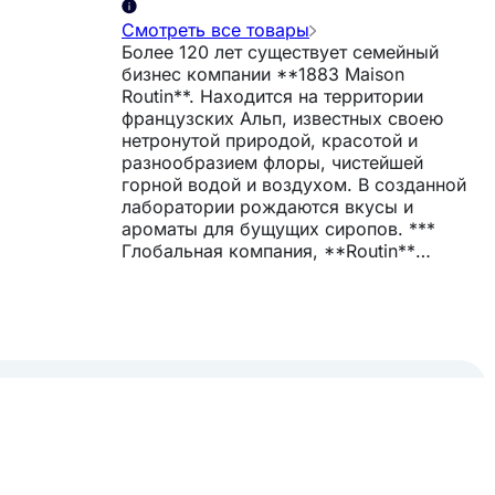
Смотреть все товары
Более 120 лет существует семейный
бизнес компании **1883 Maison
Routin**. Находится на территории
французских Альп, известных своею
нетронутой природой, красотой и
разнообразием флоры, чистейшей
горной водой и воздухом. В созданной
лаборатории рождаются вкусы и
ароматы для бущущих сиропов. ***
Глобальная компания, **Routin**
присутствует на 5 континентах и в более
чем 75 стран. Производит сиропы и
топпинги для напитков и десертов.