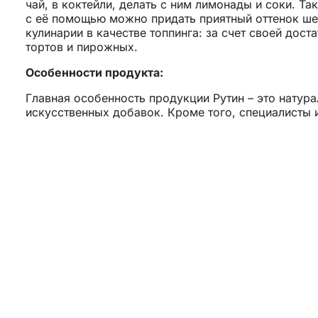
чай, в коктейли, делать с ним лимонады и соки. Т
с её помощью можно придать приятный оттенок ш
кулинарии в качестве топпинга: за счет своей дост
тортов и пирожных.
Особенности продукта:
Главная особенность продукции Рутин – это натура
искусственных добавок. Кроме того, специалисты
компонентов, чтобы создать идеальный баланс – он
ощущаться ярко даже в очень крепких напитках.
Применение:
Коктейли
Алкогольные напитки
Газированные напитки
Чай
Кофе
Молоко
Смузи
Сок
Характеристики: