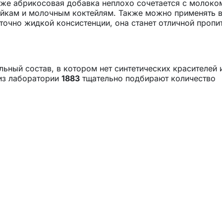
акже абрикосовая добавка неплохо сочетается с молоко
ейкам и молочным коктейлям. Также можно применять 
аточно жидкой консистенции, она станет отличной пропи
льный состав, в котором нет синтетических красителей 
 из лаборатории
1883
тщательно подбирают количество
 позволяет сохранить аутентичный вкус и аромат, кото