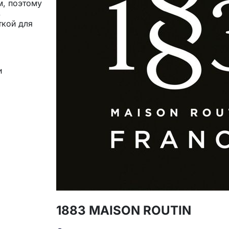
м, поэтому
в
ткой для
и
рые будут
1883 MAISON ROUTIN