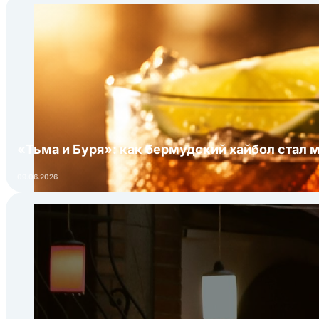
«Тьма и Буря»: как бермудский хайбол стал 
09.06.2026