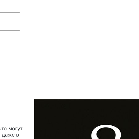
ь
что могут
и даже в