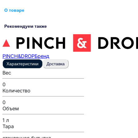
О товаре
Рекомендуем также
PINCH&DROP
Бренд
Характеристики
Доставка
Вес
0
Количество
0
Объем
1 л
Тара