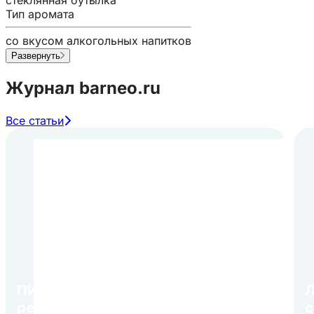
стеклянная бутылка
Тип аромата
со вкусом алкогольных напитков
Развернуть
Журнал barneo.ru
Все статьи
ПИР Экспо 2026: открытие
Л
регистрации 1 августа
с