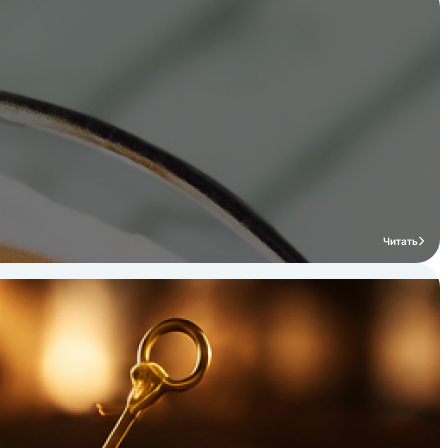
определенных
сочетаниях, что
обеспечивает
разнообразие вкусовых
решений. На заводе
работает строгая
система
многоступенчатого
контроля качества ISO-
9001.
Читать