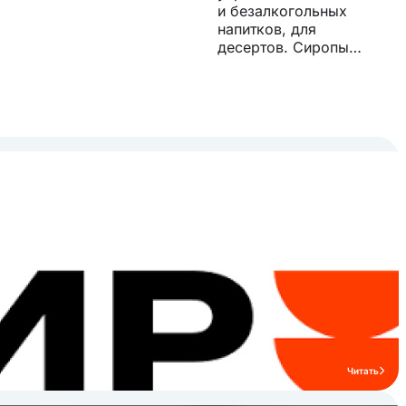
и безалкогольных
напитков, для
десертов. Сиропы
сделаны с
использованием
концентрированных
натуральных соков, без
использования
синтетических
красителей и ГМО. В
производстве
используется
только очищенная и
подготовленная
вода. Продукт
производится в
России. Перед
термической
обработкой все
ингредиенты
измельчаются и
Читать
смешиваются в