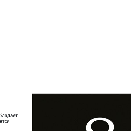
бладает
ется