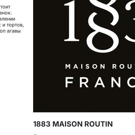
тоит
енок.
влении
 и тортов,
роп агавы
ный сироп
ти. Именно
и
оп:вода).
1883 MAISON ROUTIN