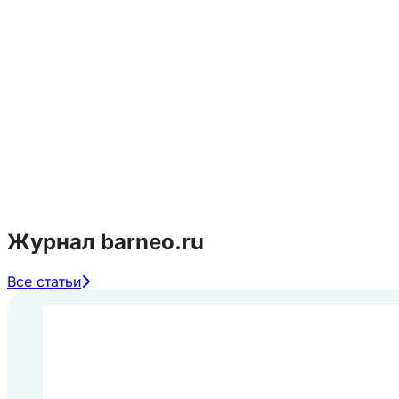
Смузи
Характеристики:
Цвет:
светло-коричневый
Аромат: легкий
Вкус:
характерный сладкий вкус с тонкими но
Срок годности: 24 месяца
Состав:
Сироп органической агавы (81%), вода (1
Журнал barneo.ru
Все статьи