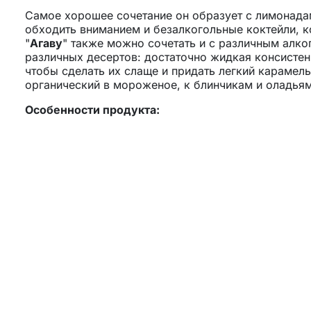
Самое хорошее сочетание он образует с лимонадам
обходить вниманием и безалкогольные коктейли, 
"
Агаву
" также можно сочетать и с различным алко
различных десертов: достаточно жидкая консистен
чтобы сделать их слаще и придать легкий карамел
органический в мороженое, к блинчикам и оладьям
Особенности продукта:
Главная особенность этого продукта – это абсолют
агавы, а также очищенная альпийская вода и немн
поэтому сохраняется аутентичный, подлинный вкус 
Используется для приготовления напитков (горячих
приготовлении десертов и иных блюд. При разведе
Применение:
Коктейли
Алкогольные напитки
Газированные напитки
Сок
Лимонад