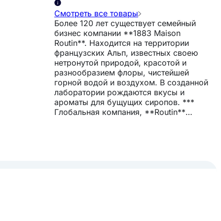
Смотреть все товары
Более 120 лет существует семейный
бизнес компании **1883 Maison
Routin**. Находится на территории
французских Альп, известных своею
нетронутой природой, красотой и
разнообразием флоры, чистейшей
горной водой и воздухом. В созданной
0,4%).
лаборатории рождаются вкусы и
ароматы для бущущих сиропов. ***
Глобальная компания, **Routin**
присутствует на 5 континентах и в более
чем 75 стран. Производит сиропы и
топпинги для напитков и десертов.