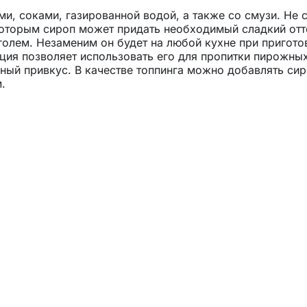
и, соками, газированной водой, а также со смузи. Не с
которым сироп может придать необходимый сладкий отт
голем. Незаменим он будет на любой кухне при пригото
ция позволяет использовать его для пропитки пирожных
ьный привкус. В качестве топпинга можно добавлять си
.
но натуральный его состав, в который входит натураль
ого лимонной кислоты в качестве регулятора кислотнос
растения и его аромат.
, холодных, алкогольных, безалкогольных), а также пр
нии простой водой рекомендуется соотношение 1:9 (сир