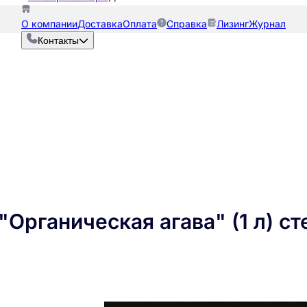
О компании
Доставка
Оплата
Справка
Лизинг
Журнал
Контакты
Органическая агава" (1 л) ст