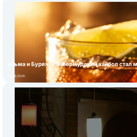
«Тьма и Буря»: как бермудский хайбол стал 
09.06.2026