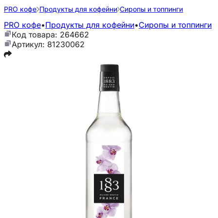
PRO кофе
Продукты для кофейни
Сиропы и топпинги
PRO кофе
•
Продукты для кофейни
•
Сиропы и топпинги
Код товара: 264662
Артикул: 81230062