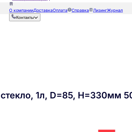
О компании
Доставка
Оплата
Справка
Лизинг
Журнал
Контакты
 стекло, 1л, D=85, H=330мм 