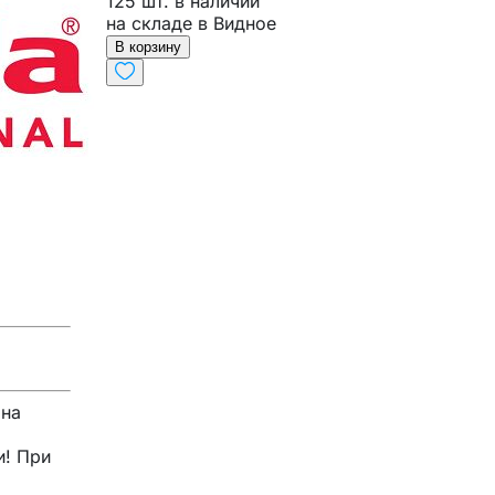
125 шт. в наличии
на складе в Видное
В корзину
 на
и! При