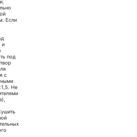
и,
ельно
ной
м. Если
од
 и
и
ыть под
створ
еля
я с
тными
1,5. Не
ителями
),
Сушить
ной
ательных
ого