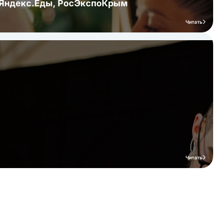
я Яндекс.Еды, РосЭкспоКрым
Читать
Читать