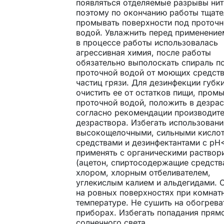
появляться отделяемые разрывы нит
поэтому по окончанию работы тщат
промывать поверхности под проточ
водой. Увлажнить перед применение
в процессе работы использовалась
агрессивная химия, после работы
обязательно выполоскать спираль п
проточной водой от моющих средств
частиц грязи. Для дезинфекции губк
очистить ее от остатков пищи, пром
проточной водой, положить в дезра
согласно рекомендации производит
дезраствора. Избегать использовани
высокощелочными, сильными кисло
средствами и дезинфектантами с pH<
применять с органическими раствор
(ацетон, спиртосодержащие средства
хлором, хлорным отбеливателем,
углекислым калием и альдегидами. 
на ровных поверхностях при комнат
температуре. Не сушить на обогрев
приборах. Избегать попадания прям
солнечного света.