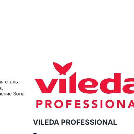
я сталь
од
нение Зона
VILEDA PROFESSIONAL