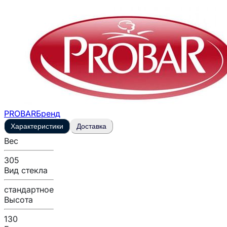
PROBAR
Бренд
Характеристики
Доставка
Вес
305
Вид стекла
стандартное
Высота
130