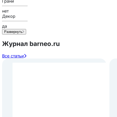
Грани
нет
Декор
да
Развернуть
Журнал barneo.ru
Все статьи