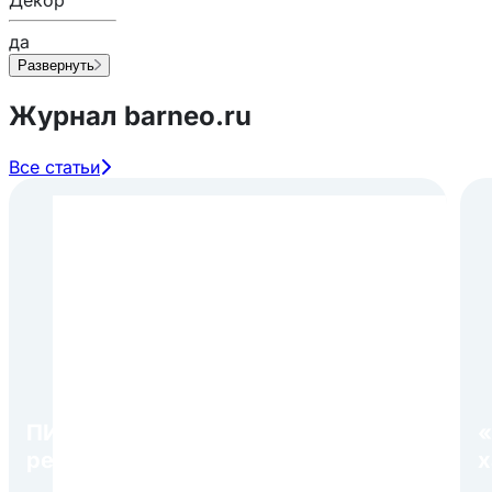
да
Развернуть
Журнал barneo.ru
Все статьи
ПИР Экспо 2026: открытие
«
регистрации 1 августа
х