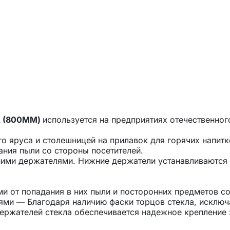
А (800ММ)
используется на предприятиях отечественног
го яруса и столешницей на прилавок для горячих напит
ания пыли со стороны посетителей.
ними держателями. Нижние держатели устанавливаются 
 от попадания в них пыли и посторонних предметов со
ми — Благодаря наличию фаски торцов стекла, исключ
ржателей стекла обеспечивается надежное крепление э
лекательность готовым блюдам и всей линии раздачи