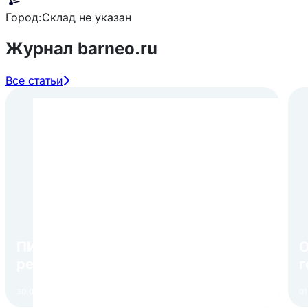
Город:
Склад не указан
Журнал barneo.ru
Все статьи
ПИР Экспо 2026: открытие
О
регистрации 1 августа
г
в
30.07.2026
Читать
01