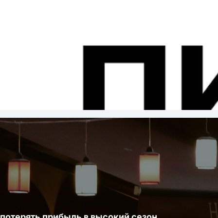
ста
 потерять прибыль в высокий сезон