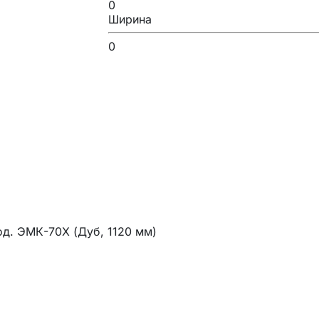
0
Ширина
0
од. ЭМК-70Х (Дуб, 1120 мм)