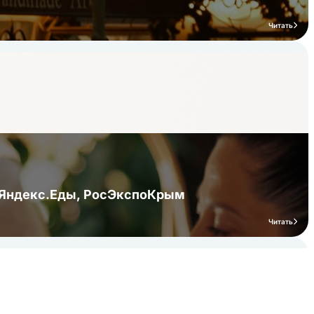
Читать
я Яндекс.Еды, РосЭкспоКрым
Читать