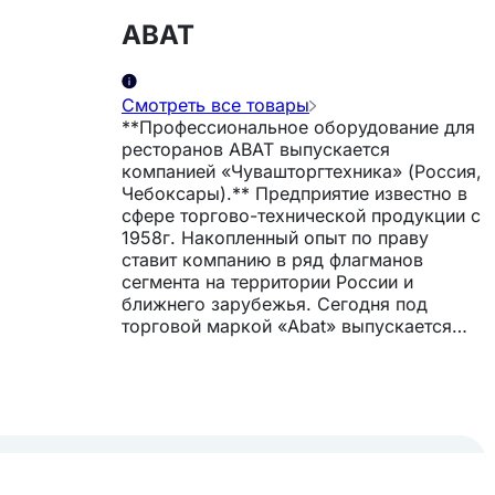
ABAT
Смотреть все товары
**Профессиональное оборудование для
ресторанов ABAT выпускается
компанией «Чувашторгтехника» (Россия,
Чебоксары).** Предприятие известно в
сфере торгово-технической продукции с
1958г. Накопленный опыт по праву
ставит компанию в ряд флагманов
сегмента на территории России и
ближнего зарубежья. Сегодня под
торговой маркой «Abat» выпускается
широкий спектр теплового и
холодильного оборудования для
торговых предприятий и предприятий
общественного питания. *** Продукция
компании выдержана на уровне
европейских стандартов качества. С
каждым годом компания стремится к