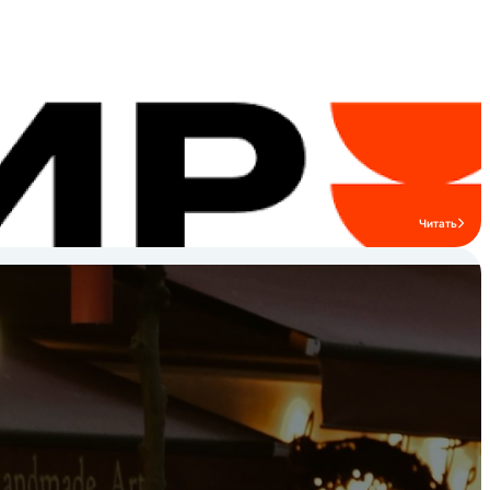
совершенствованию и модернизации
материальной и технической базы. В
планах на будущее предприятие
разрабатывает
перспективные направления
энергосберегающих технологий и
совершенствования технологической
базы.
Читать