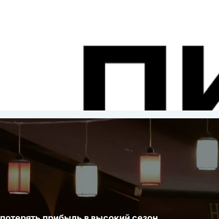
ста
 потерять прибыль в высокий сезон