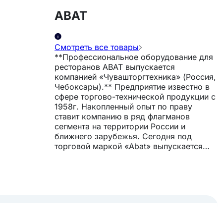
ABAT
Смотреть все товары
**Профессиональное оборудование для
ресторанов ABAT выпускается
компанией «Чувашторгтехника» (Россия,
Чебоксары).** Предприятие известно в
сфере торгово-технической продукции с
1958г. Накопленный опыт по праву
ставит компанию в ряд флагманов
сегмента на территории России и
ближнего зарубежья. Сегодня под
торговой маркой «Abat» выпускается
широкий спектр теплового и
холодильного оборудования для
торговых предприятий и предприятий
общественного питания. *** Продукция
компании выдержана на уровне
европейских стандартов качества. С
каждым годом компания стремится к