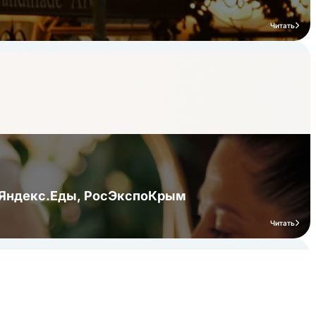
Читать
я Яндекс.Еды, РосЭкспоКрым
Читать