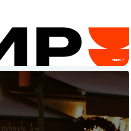
совершенствованию и модернизации
материальной и технической базы. В
планах на будущее предприятие
разрабатывает
перспективные направления
энергосберегающих технологий и
совершенствования технологической
базы.
Читать