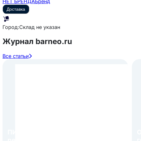
НЕТ БРЕНДА
Бренд
Доставка
Город:
Склад не указан
Журнал barneo.ru
Все статьи
ПИР Экспо 2026: открытие
О
регистрации 1 августа
г