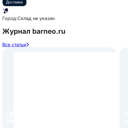
Доставка
Город:
Склад не указан
Журнал barneo.ru
Все статьи
ПИР Экспо 2026: открытие
О
регистрации 1 августа
г
в