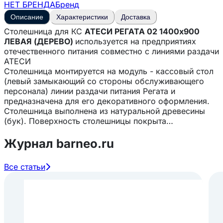
НЕТ БРЕНДА
Бренд
Описание
Характеристики
Доставка
Столешница для КС
АТЕСИ РЕГАТА 02 1400х900
ЛЕВАЯ (ДЕРЕВО)
используется на предприятиях
отечественного питания совместно с линиями раздачи
АТЕСИ
Столешница монтируется на модуль - кассовый стол
(левый замыкающий со стороны обслуживающего
персонала) линии раздачи питания Регата и
предназначена для его декоративного оформления.
Столешница выполнена из натуральной древесины
(бук). Поверхность столешницы покрыта
экологически чистым маслом с твёрдым воском, что
значительно упрощает санитарно-гигиеническую
Журнал barneo.ru
обработку изделия и при необходимости его
реставрацию. Это покрытие влагостойкое и
Все статьи
безвредное при контакте с пищевыми продуктами.
Особенности:
— Простота сборки — Современный дизайн —
Выполнена из натуральной древесины — Покрытие
столешницы влагостойкое и безвредное при контакте
с пищевыми продуктами — Удобна в обслуживании и