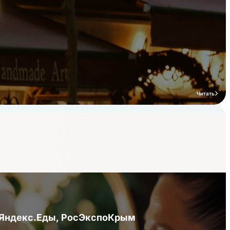
Читать
я Яндекс.Еды, РосЭкспоКрым