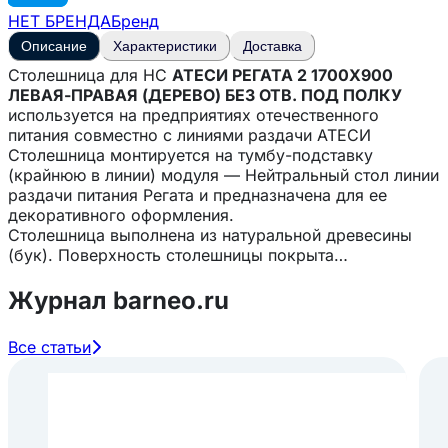
НЕТ БРЕНДА
Бренд
Описание
Характеристики
Доставка
Столешница для НС
АТЕСИ РЕГАТА 2 1700Х900
ЛЕВАЯ-ПРАВАЯ (ДЕРЕВО) БЕЗ ОТВ. ПОД ПОЛКУ
используется на предприятиях отечественного
питания совместно с линиями раздачи АТЕСИ
Столешница монтируется на тумбу-подставку
(крайнюю в линии) модуля — Нейтральный стол линии
раздачи питания Регата и предназначена для ее
декоративного оформления.
Столешница выполнена из натуральной древесины
(бук). Поверхность столешницы покрыта
экологически чистым маслом с твёрдым воском, что
значительно упрощает санитарно-гигиеническую
Журнал barneo.ru
обработку изделия и при необходимости его
реставрацию. Это покрытие влагостойкое и
Все статьи
безвредное при контакте с пищевыми продуктами.
Особенности:
— Простота сборки — Современный дизайн —
Выполнена из натуральной древесины — Покрытие
столешницы влагостойкое и безвредное при контакте