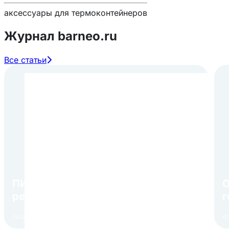
аксессуары для термоконтейнеров
Журнал barneo.ru
Все статьи
ПИР Экспо 2026: открытие
О
регистрации 1 августа
г
в
30.07.2026
Читать
01